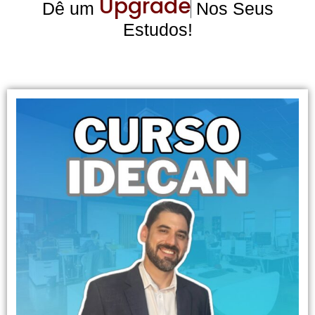
U
p
g
r
a
d
e
Dê um
Nos Seus
Estudos!