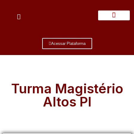
Quem Somos
Acessar Plataforma
Turma Magistério
Altos PI
Estamos Quase Lá!